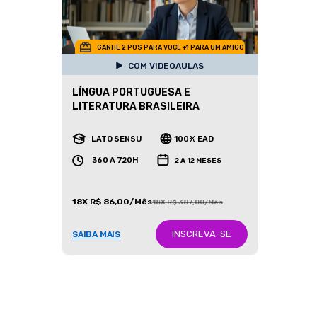
GANHE 2 POS PARA VOCE +1 PARA UM AMIGO
COM VIDEOAULAS
LÍNGUA PORTUGUESA E
LITERATURA BRASILEIRA
LATO SENSU
100% EAD
360 A 720H
2 A 12 MESES
18X R$ 86,00/Mês
18X R$ 387,00/Mês
INSCREVA-SE
SAIBA MAIS