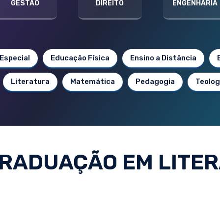
GESTÃO
DIREITO
ENGENHARIA
Especial
Educação Física
Ensino a Distância
Literatura
Matemática
Pedagogia
Teolog
RADUAÇÃO EM LITE