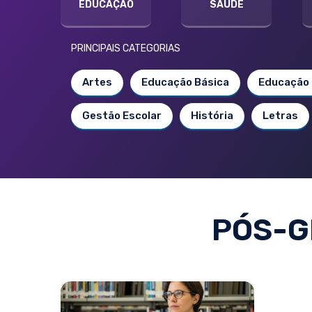
EDUCAÇÃO
SAÚDE
PRINCIPAIS CATEGORIAS
Artes
Educação Básica
Educação 
Gestão Escolar
História
Letras
PÓS-G